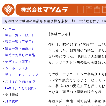
お客様のご希望の商品を多種多様な素材、加工方法などにより
・
ホーム
【弊社の歩み】
・
製品一覧（一般用）
・
製品一覧（工業用）
弊社は、昭和31年（1956年）
・
製品一覧（医療用）
たしました。創業開始当時は、ポリ
・
製造でお困りの商品
ない時代でした。印刷工場の創業と
・
デザイン（版下）
ら、ポリエチレン袋の販売も開始い
・
シール、ラベル
その後、ポリエチレンの製袋加工も
・
手加工、セットアップ
レン袋の販売もするようになってい
・
ご注文から納品まで
み、製袋のみの受注加工も行ってお
・
FAQ（よくある質問）
となり、商品の企画製造販売を行っ
・会社情報
各種原反（生地）製造会社、各種印
・
見積依頼