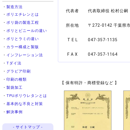
・
製造方法
代表者
代表取締役 松村公嗣
・
ポリエチレンとは
・
ポリ袋の製造工程
所在地
〒272-0142 千葉
・
ポリとビニールの違い
・
ポリとラミの違い
T E L
047-357-1135
・
カラー構成と製版
F A X
047-357-1164
・
インフレーション法
・
Tダイ法
・
グラビア印刷
・
印刷の種類
【 保有特許・商標登録など 】
・
製袋加工
・
TPUポリウレタンとは
・
基本的な不良と対策
・
解決事例
- サイトマップ -