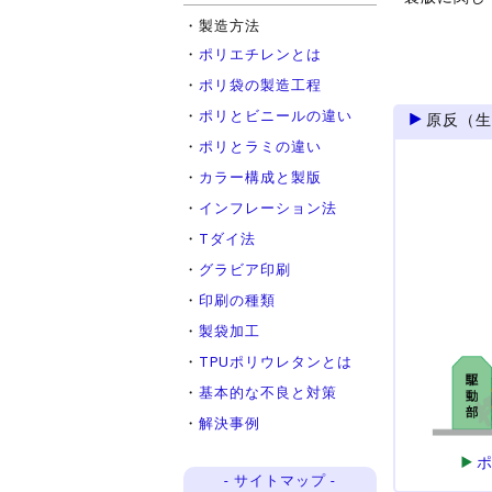
・製造方法
・
ポリエチレンとは
・
ポリ袋の製造工程
・
ポリとビニールの違い
原反（
・
ポリとラミの違い
・
カラー構成と製版
・
インフレーション法
・
Tダイ法
・
グラビア印刷
・
印刷の種類
・
製袋加工
・
TPUポリウレタンとは
・
基本的な不良と対策
・
解決事例
- サイトマップ -