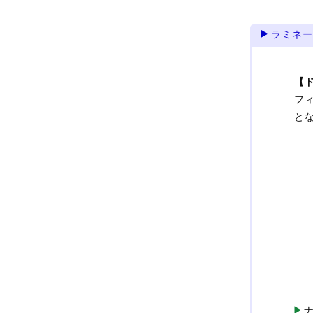
ラミネ
【
フ
と
ナ