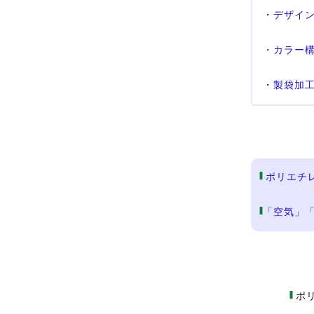
・
デザイ
・
カラー
・
製袋加
ポリエチレ
「空気」
ポリ