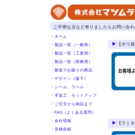
ご不明な点など有りましたらお問い合わ
・
ホーム
【ポリ袋
・
製品一覧（一般用）
・
製品一覧（工業用）
・
製品一覧（医療用）
・
製造でお困りの商品
・
デザイン（版下）
・
シール、ラベル
・
手加工、セットアップ
・
ご注文から納品まで
・
FAQ（よくある質問）
・
会社情報
【ラミネ
・
見積依頼