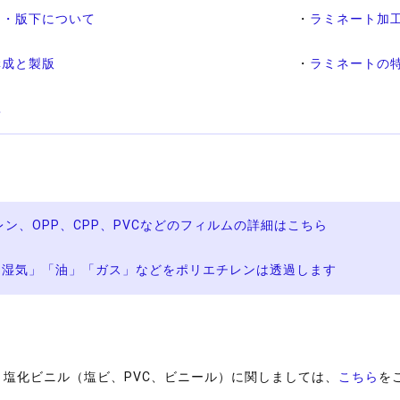
ン・版下について
・
ラミネート加工
構成と製版
・
ラミネートの
工
ン、OPP、CPP、PVCなどのフィルムの詳細はこちら
「湿気」「油」「ガス」などをポリエチレンは透過します
塩化ビニル（塩ビ、PVC、ビニール）に関しましては、
こちら
を