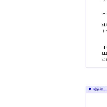
エ
経
ト
【
L
に
製袋加