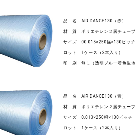
品 名：AIR DANCE130（
赤
）
材 質：ポリエチレン２層チューブ
サイズ：00.015×250幅×130ピッ
ロット：1ケース（2本入り）
印 刷：無し（透明ブルー着色生
品 名：AIR DANCE130（
青
）
材 質：ポリエチレン２層チューブ
サイズ：0.013×250幅×130ピッチ
ロット：1ケース（2本入り）