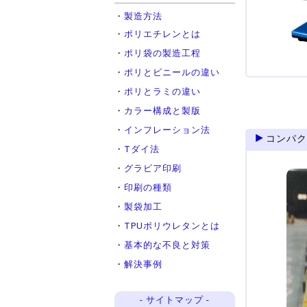
・
製造方法
・
ポリエチレンとは
・
ポリ袋の製造工程
・
ポリとビニールの違い
・
ポリとラミの違い
・
カラー構成と製版
・
インフレーション法
コンパク
・
Tダイ法
・
グラビア印刷
・
印刷の種類
・
製袋加工
・
TPUポリウレタンとは
・
基本的な不良と対策
・
解決事例
- サイトマップ -