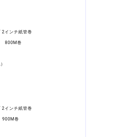
 2インチ紙管巻
チ 800M巻
地）
 2インチ紙管巻
 900M巻