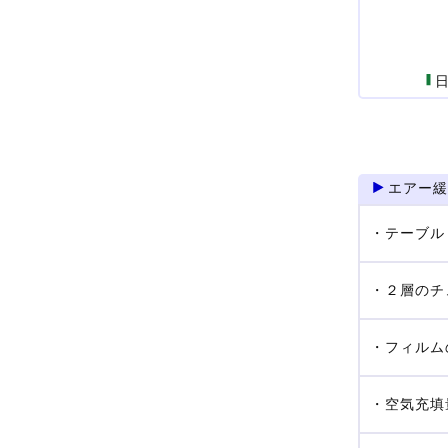
日
エアー緩
・テーブル
・２層のチ
・フィルム
・空気充填