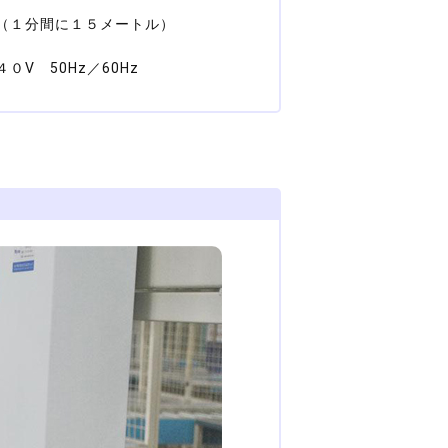
n（１分間に１５メートル）
０V 50Hz／60Hz