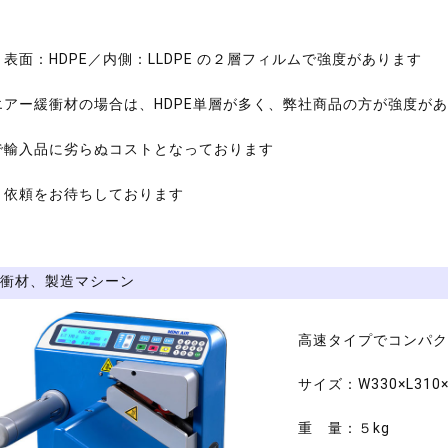
表面：HDPE／内側：LLDPE の２層フィルムで強度があります
アー緩衝材の場合は、HDPE単層が多く、弊社商品の方が強度が
で輸入品に劣らぬコストとなっております
り依頼をお待ちしております
衝材、製造マシーン
高速タイプでコンパク
サイズ：W330×L310
重 量：５kg