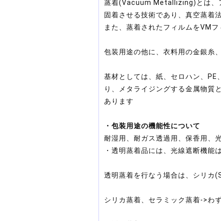
蒸着(Vacuum Metalliz
固着させる技術であり、真空蒸着
また、蒸着されたフィルムをVMフ
包装用途の他に、衣料用の金銀糸
基材としては、紙、セロハン、PE、
り、メタライジングする金属物質とし
あります
・包装用途の機能性について
耐湿用、耐ガス透過用、保香用、
・透明蒸着品には、光線遮断機能
透明蒸着を行なう場合は、シリカ(S
シリカ蒸着、セラミック蒸着->わ