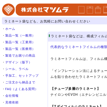
ラミネート袋なども、お気軽にお問い合わせください
・
ホーム
・
製品一覧（一般用）
ラミネート袋などは、構成フィル
・
製品一覧（工業用）
代表的なラミネートフイルムの種
・
製品一覧（医療用）
・
製造でお困りの商品
ラミネートフィルムは、フィルム
・
デザイン（版下）
・
シール、ラベル
「インフレーション法によるチュ
・
手加工、セットアップ
ムを貼り合わせたラミネートフィ
・
ご注文から納品まで
【チューブ多層のラミネート】
・
FAQ（よくある質問）
ナイロンやEVOH（エチレンビニ
・
会社情報
・
見積依頼
【Tダイフィルムのラミネート】