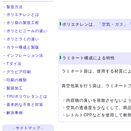
・
製造方法
・
ポリエチレンとは
・
ポリ袋の製造工程
ポリエチレンは、
「空気・ガス」
・
ポリとビニールの違い
・
ポリとラミの違い
・
カラー構成と製版
・
インフレーション法
ラミネート構成による特性
・
Tダイ法
ラミネート袋は、使用する材質に
・
グラビア印刷
・
印刷の種類
真空包装を行う袋は、ラミネート
・
製袋加工
・
TPUポリウレタンとは
・内容物の臭いを発散させないよ
・
基本的な不良と対策
・空気の透過度を少なくして、商
・
解決事例
・レトルトCPPなどを使用して耐
- サイトマップ -