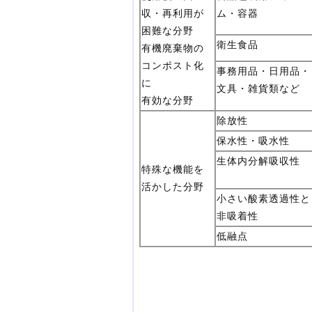
収・再利用が
ム・容器
困難な分野
衛生食品
有機廃棄物の
コンポスト化
事務用品・日用品・
に
文具・雑貨類など
有効な分野
除放性
保水性・吸水性
生体内分解吸収性
特殊な機能を
活かした分野
小さい酸素透過性と
非吸着性
低融点