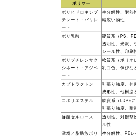
ポリマー
ポリヒドロキシブ
生分解性、耐熱
チレート・バリレ
幅広い物性
ート
ポリ乳酸
硬質系（PS、P
透明性、光沢、
シール性、印刷
ポリブチレンサク
軟質系（ポリオ
シネート・アジペ
乳白色、伸びな
ート
カプトラクトン
引張り強度、伸度
成形性、他樹脂
コポリエステル
軟質系（LDPE
引張り強度、耐
酢酸セルロース
透明性、対衝撃
ル性
澱粉／脂肪族ポリ
生分解性、PE