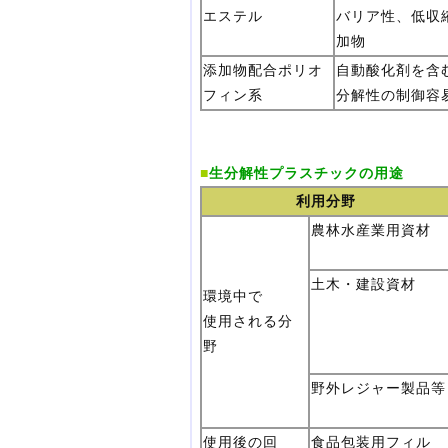
エステル
バリア性、低収
加物
添加物配合ポリオ
自動酸化剤を含
フィン系
分解性の制御容
■
生分解性プラスチックの用途
利用分野
農林水産業用資材
土木・建設資材
環境中で
使用される分
野
野外レジャー製品等
使用後の回
食品包装用フィル