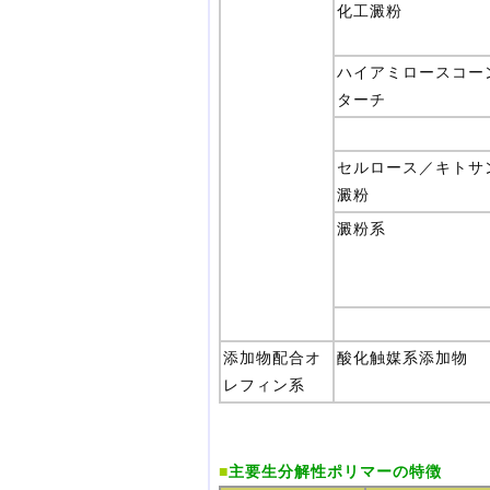
化工澱粉
ハイアミロースコー
ターチ
セルロース／キトサ
澱粉
澱粉系
添加物配合オ
酸化触媒系添加物
レフィン系
■
主要生分解性ポリマーの特徴