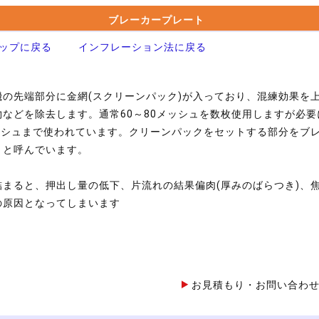
ブレーカープレート
ップに戻る
インフレーション法に戻る
機の先端部分に金網(スクリーンパック)が入っており、混練効果を
物などを除去します。通常60～80メッシュを数枚使用しますが必要
メッシュまで使われています。クリーンパックをセットする部分をブ
トと呼んでいます。
詰まると、押出し量の低下、片流れの結果偏肉(厚みのばらつき)、
の原因となってしまいます
お見積もり・お問い合わ