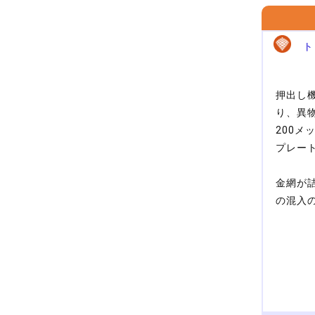
ト
押出し
り、異
200
プレー
金網が
の混入