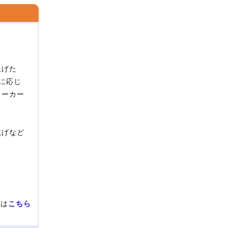
上げた
に応じ
レーカー
焦げなど
せは
こちら