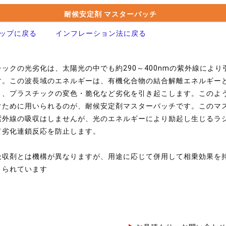
耐候安定剤 マスターバッチ
ップに戻る
インフレーション法に戻る
ックの光劣化は、太陽光の中でも約290～400nmの紫外線により
す。この波長域のエネルギーは、有機化合物の結合解離エネルギー
り、プラスチックの変色・脆化など劣化を引き起こします。このよ
ぐために用いられるのが、耐候安定剤マスターバッチです。このマ
紫外線の吸収はしませんが、光のエネルギーにより励起し生じるラ
て劣化連鎖反応を防止します。
吸収剤とは機構が異なりますが、用途に応じて併用して相乗効果を
とられています