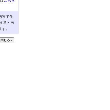
せは
こちら
内容で生
文章・画
ます。