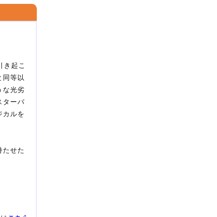
引き起こ
と同等以
うな光劣
スターバ
ジカルを
持たせた