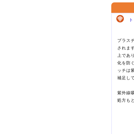
ト
プラスチ
されま
上であ
化を防
ッチは
補足し
紫外線
処方も