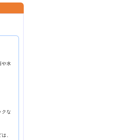
雨や水
ックな
どは、