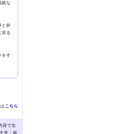
成紙な
事と折
に戻る
りをす
せは
こちら
内容で生
文章・画