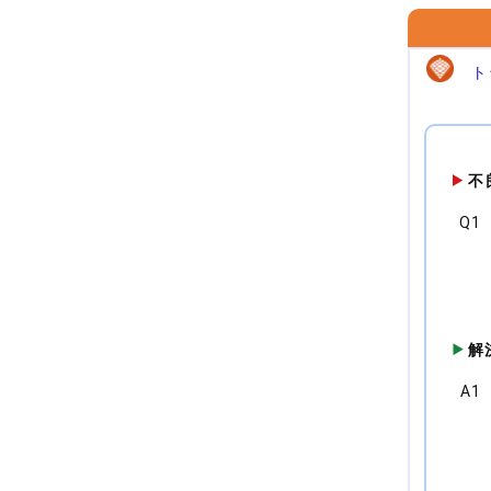
ト
不
Q1
解
A1