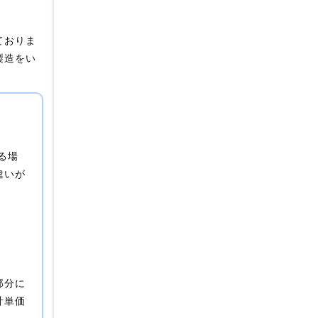
ておりま
製造をい
る場
違いが
部分に
計単価