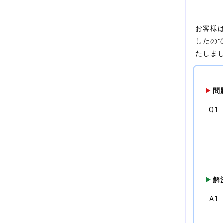
お客様
したの
たしま
問
Q1
解
A1